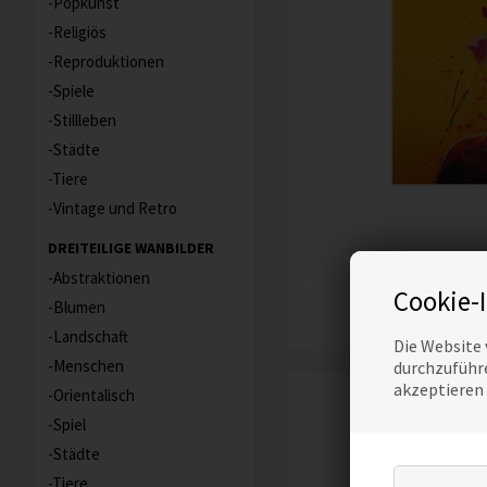
Popkunst
Religiös
Reproduktionen
Spiele
Stillleben
Städte
Tiere
Vintage und Retro
DREITEILIGE WANBILDER
TAPETE, BUDDH
Abstraktionen
Cookie-
Blumen
Landschaft
Die Website 
Menschen
durchzuführe
akzeptieren
Orientalisch
Spiel
Städte
Tiere