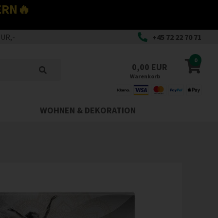
ERN🔥
EUR,-
+45 72 22 70 71
0
0,00 EUR
Warenkorb
WOHNEN & DEKORATION