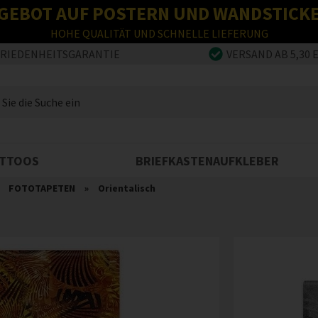
GEBOT AUF POSTERN UND WANDSTICK
HOHE QUALITÄT UND SCHNELLE LIEFERUNG
FRIEDENHEITSGARANTIE
VERSAND AB 5,30 
TTOOS
BRIEFKASTENAUFKLEBER
»
FOTOTAPETEN
»
Orientalisch