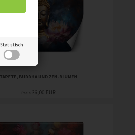
Statistisch
TAPETE, BUDDHA UND ZEN-BLUMEN
36,00
EUR
Preis