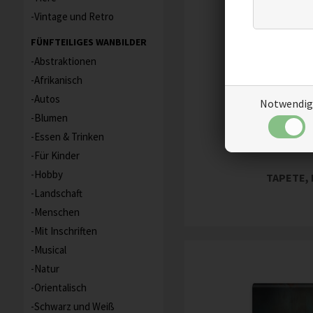
Vintage und Retro
FÜNFTEILIGES WANBILDER
Abstraktionen
Afrikanisch
Autos
Notwendig
Blumen
Essen & Trinken
Für Kinder
Hobby
TAPETE,
Landschaft
Menschen
Mit Inschriften
Musical
Natur
Orientalisch
Schwarz und Weiß