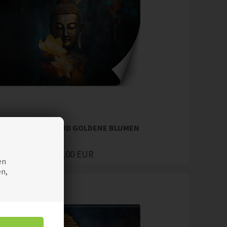
PETE, BUDDHA UND GOLDENE BLUMEN
36,00
EUR
Preis
en
en,