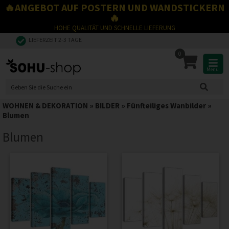
🔥ANGEBOT AUF POSTERN UND WANDSTICKERN
🔥
HOHE QUALITÄT UND SCHNELLE LIEFERUNG
LIEFERZEIT 2-3 TAGE
0
Menu
WOHNEN & DEKORATION
»
BILDER
»
Fünfteiliges Wanbilder
»
Blumen
Blumen