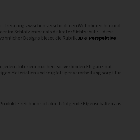
btile Trennung zwischen verschiedenen Wohnbereichen und
er im Schlafzimmer als diskreter Sichtschutz – diese
wöhnlicher Designs bietet die Rubrik
3D & Perspektive
n jedem Interieur machen. Sie verbinden Eleganz mit
gen Materialien und sorgfältiger Verarbeitung sorgt für
 Produkte zeichnen sich durch folgende Eigenschaften aus: