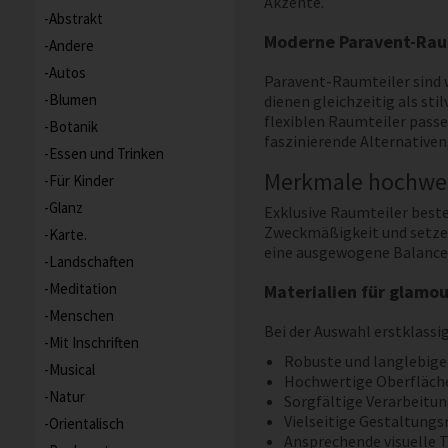
Akzente.
Abstrakt
Moderne Paravent-Raum
Andere
Autos
Paravent-Raumteiler sind 
Blumen
dienen gleichzeitig als st
flexiblen Raumteiler passe
Botanik
faszinierende Alternativen
Essen und Trinken
Merkmale hochwer
Für Kinder
Glanz
Exklusive Raumteiler beste
Zweckmäßigkeit und setzen
Karte.
eine ausgewogene Balance 
Landschaften
Meditation
Materialien für glamo
Menschen
Bei der Auswahl erstklassi
Mit Inschriften
Robuste und langlebige
Musical
Hochwertige Oberfläch
Natur
Sorgfältige Verarbeitun
Vielseitige Gestaltung
Orientalisch
Ansprechende visuelle T