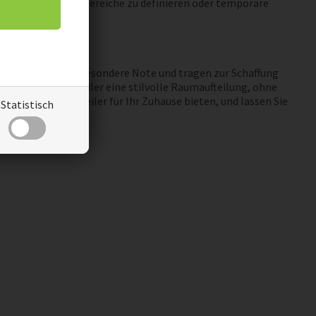
 um verschiedene Bereiche zu definieren oder temporäre
n dem Raum eine besondere Note und tragen zur Schaffung
möglichen Raumteiler eine stilvolle Raumaufteilung, ohne
eiten, die Raumteiler für Ihr Zuhause bieten, und lassen Sie
Statistisch