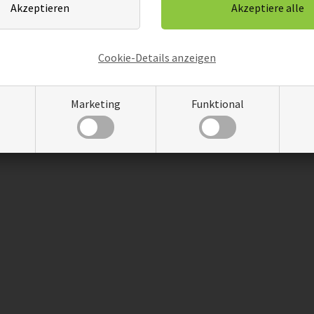
 zu reflektieren. Raumteiler können als flexible Lösung dienen,
lamouröses Wohnambiente
Cookie-Details anzeigen
sind Raumteiler mehr als nur funktionale Elemente. Sie verleihe
e bei. Durch die Kombination von Ästhetik und Funktionalität er
htdurchflutung zu verzichten. Entdecken Sie die kreativen Möglichk
Marketing
Funktional
Gestaltungsideen für ein glamouröses Wohnambiente inspirieren.