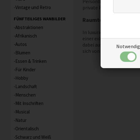
Persönlichkeit im Wohnraum
Vintage und Retro
private Räume zu schaffen.
FÜNFTEILIGES WANBILDER
Raumteiler für ein g
Abstraktionen
In luxuriösen Wohnräumen 
Afrikanisch
einer exklusiven Atmosphär
Autos
dabei auf Offenheit und Lic
Notwendig
sich von den vielfältigen 
Blumen
Essen & Trinken
Für Kinder
Hobby
Landschaft
Menschen
Mit Inschriften
Musical
Natur
Orientalisch
Schwarz und Weiß