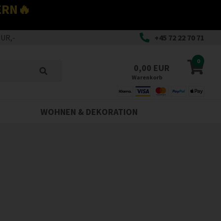
ERN🔥
EUR,-
+45 72 22 70 71
0
0,00 EUR
Warenkorb
WOHNEN & DEKORATION