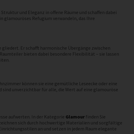
 Struktur und Eleganz in offene Räume und schaffen dabei
 ein glamouröses Refugium verwandeln, das Ihre
he gliedert. Er schafft harmonische Übergänge zwischen
umteiler bieten dabei besondere Flexibilität – sie lassen
iten.
 Wohnzimmer können sie eine gemütliche Leseecke oder eine
sind unverzichtbar für alle, die Wert auf eine glamouröse
esse aufwerten. In der Kategorie
Glamour
finden Sie
zeichnen sich durch hochwertige Materialien und sorgfältige
 Einrichtungsstilen an und setzen in jedem Raum elegante