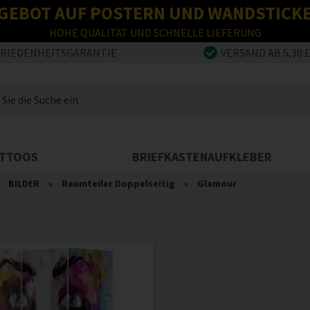
GEBOT AUF POSTERN UND WANDSTICK
HOHE QUALITÄT UND SCHNELLE LIEFERUNG
FRIEDENHEITSGARANTIE
VERSAND AB 5,30 
TTOOS
BRIEFKASTENAUFKLEBER
»
BILDER
»
Raumteiler Doppelseitig
»
Glamour