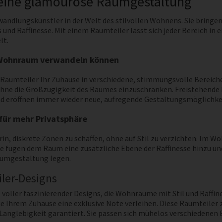
 eine glamouröse Raumgestaltung
andlungskünstler in der Welt des stilvollen Wohnens. Sie bringen
und Raffinesse. Mit einem Raumteiler lässt sich jeder Bereich in
lt.
 Wohnraum verwandeln können
ein Raumteiler Ihr Zuhause in verschiedene, stimmungsvolle Bereic
ne die Großzügigkeit des Raumes einzuschränken. Freistehende Ra
und eröffnen immer wieder neue, aufregende Gestaltungsmöglichke
für mehr Privatsphäre
rin, diskrete Zonen zu schaffen, ohne auf Stil zu verzichten. Im
e fügen dem Raum eine zusätzliche Ebene der Raffinesse hinzu und 
aumgestaltung legen.
ler-Designs
t voller faszinierender Designs, die Wohnräume mit Stil und Raffin
e Ihrem Zuhause eine exklusive Note verleihen. Diese Raumteiler 
 Langlebigkeit garantiert. Sie passen sich mühelos verschiedenen