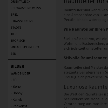
Raumteiler für
ORIENTALISCH
SCHWARZ UND WEISS
Raumteiler sind wahre Verw
SPIEL
eine Atmosphäre von Luxus 
Persönlichkeit widerspiege
STRASSENKUNST
STÄDTE
Wie Raumteiler Ihren
TIERE
Stellen Sie sich vor, wie 
TROPISCH
Wohn- und Essbereichen, oh
VINTAGE UND RETRO
sich jederzeit umstellen 
ZEN
Stilvolle Raumtrenner 
BILDER
Raumteiler sind Meister da
elegante Bar abgrenzen. Si
WANDBILDER
und zugleich praktische R
3D
Luxuriöse Raumtei
Boho
Hobby
Die Welt der Raumteiler is
beeindruckende Modelle, di
Kärlek
Verarbeitung aus, was ihre
Popkonst