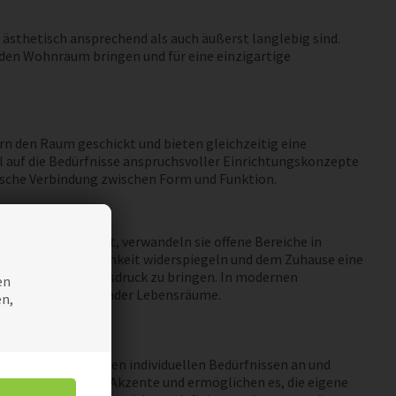
ästhetisch ansprechend als auch äußerst langlebig sind.
n den Wohnraum bringen und für eine einzigartige
n den Raum geschickt und bieten gleichzeitig eine
l auf die Bedürfnisse anspruchsvoller Einrichtungskonzepte
ische Verbindung zwischen Form und Funktion.
bilder konzipiert, verwandeln sie offene Bereiche in
rke, die Persönlichkeit widerspiegeln und dem Zuhause eine
eigenen Stil zum Ausdruck zu bringen. In modernen
en
thetisch ansprechender Lebensräume.
en,
 Sie passen sich den individuellen Bedürfnissen an und
n sie glamouröse Akzente und ermöglichen es, die eigene