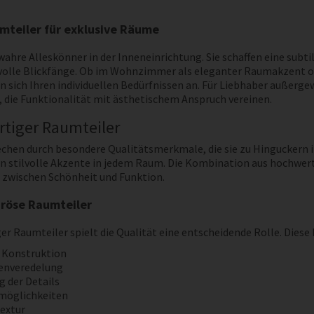
teiler für exklusive Räume
wahre Alleskönner in der Inneneinrichtung. Sie schaffen eine su
ilvolle Blickfänge. Ob im Wohnzimmer als eleganter Raumakzent od
n sich Ihren individuellen Bedürfnissen an. Für Liebhaber außerge
, die Funktionalität mit ästhetischem Anspruch vereinen.
tiger Raumteiler
chen durch besondere Qualitätsmerkmale, die sie zu Hinguckern i
 stilvolle Akzente in jedem Raum. Die Kombination aus hochwerti
zwischen Schönheit und Funktion.
uröse Raumteiler
ger Raumteiler spielt die Qualität eine entscheidende Rolle. Diese
 Konstruktion
enveredelung
g der Details
smöglichkeiten
extur