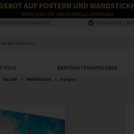
GEBOT AUF POSTERN UND WANDSTICK
HOHE QUALITÄT UND SCHNELLE LIEFERUNG
FRIEDENHEITSGARANTIE
VERSAND AB 5,30 
TTOOS
BRIEFKASTENAUFKLEBER
»
BILDER
»
WANDBILDER
»
Religiös