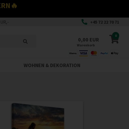
ERN🔥
EUR,-
+45 72 22 70 71
0
0,00 EUR
Warenkorb
WOHNEN & DEKORATION