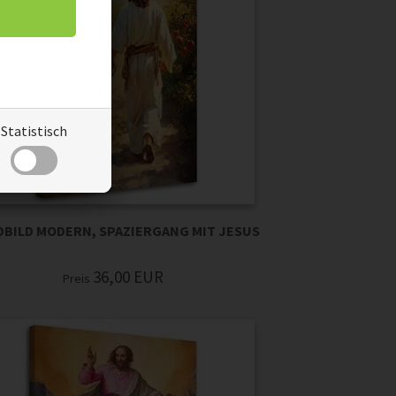
Statistisch
BILD MODERN, SPAZIERGANG MIT JESUS
36,00
EUR
Preis