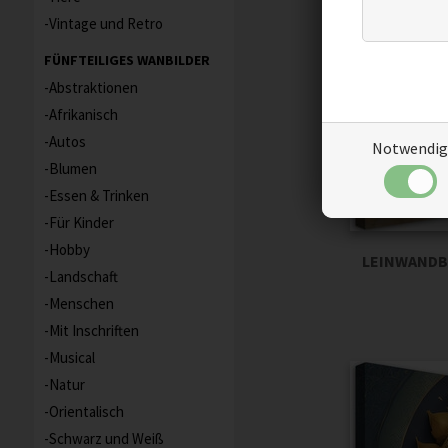
Vintage und Retro
FÜNFTEILIGES WANBILDER
Abstraktionen
Afrikanisch
Autos
Notwendig
Blumen
Essen & Trinken
Für Kinder
Hobby
LEINWANDBI
Landschaft
Menschen
Mit Inschriften
Musical
Natur
Orientalisch
Schwarz und Weiß