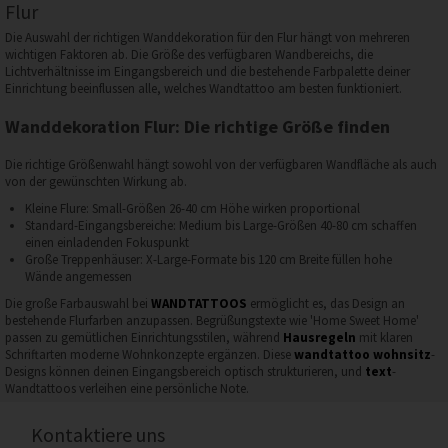
Flur
Die Auswahl der richtigen Wanddekoration für den Flur hängt von mehreren
wichtigen Faktoren ab. Die Größe des verfügbaren Wandbereichs, die
Lichtverhältnisse im Eingangsbereich und die bestehende Farbpalette deiner
Einrichtung beeinflussen alle, welches Wandtattoo am besten funktioniert.
Wanddekoration Flur: Die richtige Größe finden
Die richtige Größenwahl hängt sowohl von der verfügbaren Wandfläche als auch
von der gewünschten Wirkung ab.
Kleine Flure: Small-Größen 26-40 cm Höhe wirken proportional
Standard-Eingangsbereiche: Medium bis Large-Größen 40-80 cm schaffen
einen einladenden Fokuspunkt
Große Treppenhäuser: X-Large-Formate bis 120 cm Breite füllen hohe
Wände angemessen
Die große Farbauswahl bei
WANDTATTOOS
ermöglicht es, das Design an
bestehende Flurfarben anzupassen. Begrüßungstexte wie 'Home Sweet Home'
passen zu gemütlichen Einrichtungsstilen, während
Hausregeln
mit klaren
Schriftarten moderne Wohnkonzepte ergänzen. Diese
wandtattoo wohnsitz
-
Designs können deinen Eingangsbereich optisch strukturieren, und
text
-
Wandtattoos verleihen eine persönliche Note.
Kontaktiere uns