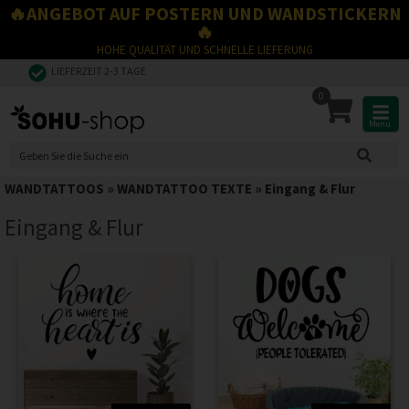
🔥ANGEBOT AUF POSTERN UND WANDSTICKERN
🔥
HOHE QUALITÄT UND SCHNELLE LIEFERUNG
LIEFERZEIT 2-3 TAGE
0
Menu
WANDTATTOOS
»
WANDTATTOO TEXTE
»
Eingang & Flur
Eingang & Flur