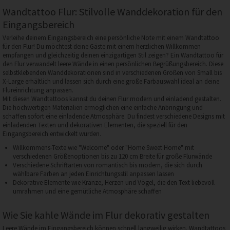
Wandtattoo Flur: Stilvolle Wanddekoration für den
Eingangsbereich
Verleihe deinem Eingangsbereich eine persönliche Note mit einem Wandtattoo
für den Flur! Du möchtest deine Gäste mit einem herzlichen Willkommen
empfangen und gleichzeitig deinen einzigartigen Stil zeigen? Ein Wandtattoo für
den Flur verwandelt leere Wände in einen persönlichen Begrüßungsbereich. Diese
selbstklebenden Wanddekorationen sind in verschiedenen Größen von Small bis
X-Large erhältlich und lassen sich durch eine große Farbauswahl ideal an deine
Flureinrichtung anpassen.
Mit diesen Wandtattoos kannst du deinen Flur modern und einladend gestalten.
Die hochwertigen Materialien ermöglichen eine einfache Anbringung und
schaffen sofort eine einladende Atmosphäre. Du findest verschiedene Designs mit
einladenden Texten und dekorativen Elementen, die speziell für den
Eingangsbereich entwickelt wurden.
Willkommens-Texte wie "Welcome" oder "Home Sweet Home" mit
verschiedenen Größenoptionen bis zu 120 cm Breite für große Flurwände
Verschiedene Schriftarten von romantisch bis modern, die sich durch
wählbare Farben an jeden Einrichtungsstil anpassen lassen
Dekorative Elemente wie Kränze, Herzen und Vögel, die den Text liebevoll
umrahmen und eine gemütliche Atmosphäre schaffen
Wie Sie kahle Wände im Flur dekorativ gestalten
Leere Wände im Eingangsbereich können schnell langweilig wirken. Wandtattoos