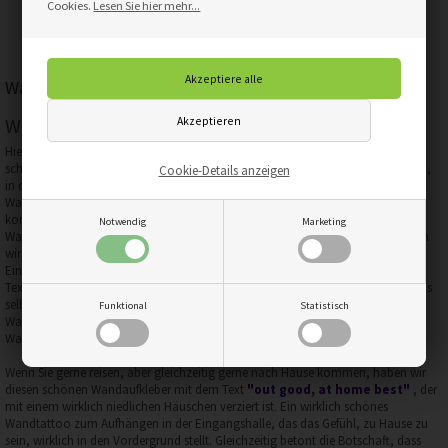
Cookies.
Lesen Sie hier mehr...
Wandaufkleber für den Eingang
Walsticker-Texte für den Eingang
Hier finden Sie alles, um eine lustige, schicke und moderne Eingangshalle zu
schaffen. Sie können hier schöne
Wandaufkleber
mit kleinen Grüßen, Texten,
Cookie-Details anzeigen
in denen Sie Ihre Gäste in Ihrem Zuhause willkommen heißen, und Texten der
Wahrheit, wie diesen "Jeder bringt Freude in dieses Zuhause, einige, wenn sie
kommen, andere, wenn sie gehen." Es ist wahr, aber süß und sehr lustig. Ein
Notwendig
Marketing
Wandtattoo, das den meisten Gästen sicherlich ein Lächeln ins Gesicht zaubern
wird. Hier finden Sie viele verschiedene Wandtattoos, die sich perfekt für Ihren
Eingangsbereich eignen. Die Wandsticker haben viele verschiedene Arten von
Texten, Begrüßungstexten, lustigen Statements und kleinen Regeln. Alle von uns
selbst entworfen, wobei das Detail wirklich berücksichtigt wurde, damit der
Funktional
Statistisch
Wandaufkleber und sein Text am besten zur Geltung kommen, sodass der
Wandaufkleber an Ihrer Wand am besten aussieht.
Wenn Sie gerne reisen, aber gleichzeitig gerne nach Hause kommen, haben wir
diesen schönen Wandaufkleber mit dem Text
"out good, at home best"
, der
mit einem wirklich niedlichen Häuschen verziert ist. Ein wirklich schönes
Wandtattoo zum Aufhängen in der Eingangshalle, das das Gefühl, zu Hause zu
sein, wirklich in den Vordergrund stellt. Gleichzeitig betont die Botschaft, dass