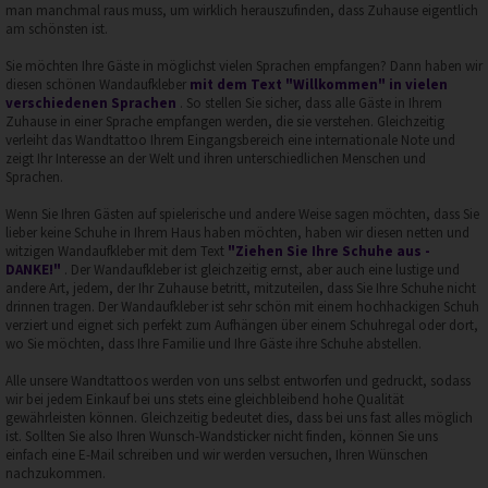
man manchmal raus muss, um wirklich herauszufinden, dass Zuhause eigentlich
am schönsten ist.
Sie möchten Ihre Gäste in möglichst vielen Sprachen empfangen? Dann haben wir
diesen schönen Wandaufkleber
mit dem Text "Willkommen" in vielen
verschiedenen Sprachen
. So stellen Sie sicher, dass alle Gäste in Ihrem
Zuhause in einer Sprache empfangen werden, die sie verstehen. Gleichzeitig
verleiht das Wandtattoo Ihrem Eingangsbereich eine internationale Note und
zeigt Ihr Interesse an der Welt und ihren unterschiedlichen Menschen und
Sprachen.
Wenn Sie Ihren Gästen auf spielerische und andere Weise sagen möchten, dass Sie
lieber keine Schuhe in Ihrem Haus haben möchten, haben wir diesen netten und
witzigen Wandaufkleber mit dem Text
"Ziehen Sie Ihre Schuhe aus -
DANKE!"
. Der Wandaufkleber ist gleichzeitig ernst, aber auch eine lustige und
andere Art, jedem, der Ihr Zuhause betritt, mitzuteilen, dass Sie Ihre Schuhe nicht
drinnen tragen. Der Wandaufkleber ist sehr schön mit einem hochhackigen Schuh
verziert und eignet sich perfekt zum Aufhängen über einem Schuhregal oder dort,
wo Sie möchten, dass Ihre Familie und Ihre Gäste ihre Schuhe abstellen.
Alle unsere Wandtattoos werden von uns selbst entworfen und gedruckt, sodass
wir bei jedem Einkauf bei uns stets eine gleichbleibend hohe Qualität
gewährleisten können. Gleichzeitig bedeutet dies, dass bei uns fast alles möglich
ist. Sollten Sie also Ihren Wunsch-Wandsticker nicht finden, können Sie uns
einfach eine E-Mail schreiben und wir werden versuchen, Ihren Wünschen
nachzukommen.