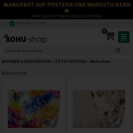
🔥ANGEBOT AUF POSTERN UND WANDSTICKERN
🔥
HOHE QUALITÄT UND SCHNELLE LIEFERUNG
LIEFERZEIT 2-3 TAGE
0
Menu
WOHNEN & DEKORATION
»
FOTOTAPETEN
»
Menschen
Menschen