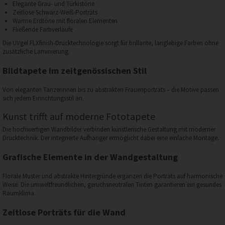
Elegante Grau- und Türkistöne
Zeitlose Schwarz-Weiß-Porträts
Warme Erdtöne mit floralen Elementen
Fließende Farbverläufe
Die UVgel FLXfinish-Drucktechnologie sorgt für brillante, langlebige Farben ohne
zusätzliche Laminierung.
Bildtapete im zeitgenössischen Stil
Von eleganten Tänzerinnen bis zu abstrakten Frauenporträts – die Motive passen
sich jedem Einrichtungsstil an.
Kunst trifft auf moderne Fototapete
Die hochwertigen Wandbilder verbinden künstlerische Gestaltung mit moderner
Drucktechnik. Der integrierte Aufhänger ermöglicht dabei eine einfache Montage.
Grafische Elemente in der Wandgestaltung
Florale Muster und abstrakte Hintergründe ergänzen die Porträts auf harmonische
Weise. Die umweltfreundlichen, geruchsneutralen Tinten garantieren ein gesundes
Raumklima.
Zeitlose Porträts für die Wand