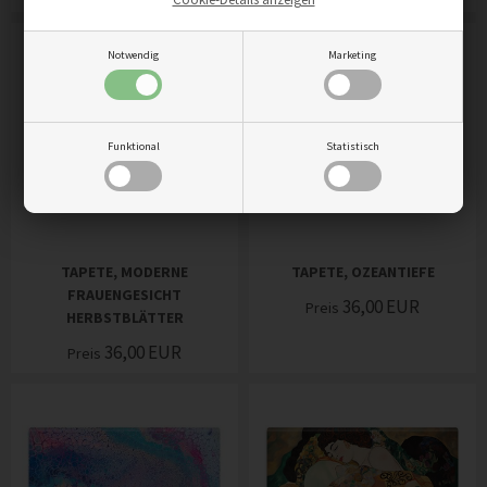
Notwendig
Marketing
Funktional
Statistisch
TAPETE, MODERNE
TAPETE, OZEANTIEFE
FRAUENGESICHT
36,00
EUR
Preis
HERBSTBLÄTTER
36,00
EUR
Preis