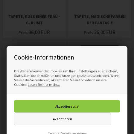
TAPETE, KUSS EINER FRAU -
TAPETE, MAGISCHE FARBEN
G. KLIMT
DER FANTASIE
36,00
EUR
36,00
EUR
Preis
Preis
Cookie-Informationen
Die Website verwendet Cookies, um Ihre Einstellungen zu speichern,
Statistiken durchzuführen und Anzeigen gezielt auszurichten. Wenn
Sie auf die Seite klicken, akzeptieren Sie automatisch unsere
Cookies.
Lesen Sie hier mehr...
TAPETE, MANDELBAUM IN
TAPETE, MASKENVARIATION
BLÜTE - V. VAN GOGH
DES LEGEND OF ZELDA-
SPIELS
36,00
EUR
Preis
84,00
EUR
Preis
Cookie-Details anzeigen