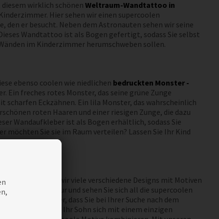
t diesem wirklich schönen
Weltraum-Wandtattoo in
Kinderzimmer. Hier sehen wir einen supercoolen
te, den er besucht. Neben dem Astronauten sehen wir seine
Dieses Wandtattoo ist als Bogen gefertigt, sodass Sie selbst
n Wänden im Kinderzimmer herumschweben sollen.
diese ebenso coolen wie niedlichen
bedruckten Monster -
r. Ein freches rotes Monster, das seine grüne Zunge
mit scharfen Eckzähnen. Ein lila Monster, das wahrscheinlich
rschönen roten Haaren und einer riesigen Zunge, die dazu
ser Wandaufkleber ist als Bogen erhältlich, sodass Sie
 möchten Sie sie im Raum verteilen? Lassen Sie Ihr Kind
sehen
. Hier haben wir viele verschiedene Designs mit Motiven
en
f Entdeckungstour und sehen Sie sich all die supercoolen
en,
o stellen Sie sicher, dass Sie bei Ihrer Suche nach dem
 nichts dafür, dass Ihr Sohn sich mit einem einzigen