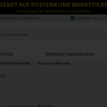
GEBOT AUF POSTERN UND WANDSTICK
HOHE QUALITÄT UND SCHNELLE LIEFERUNG
FRIEDENHEITSGARANTIE
VERSAND AB 5,30 
TTOOS
BRIEFKASTENAUFKLEBER
ATTOO FÜR KINDER
»
Roboter & Weltraum
aum