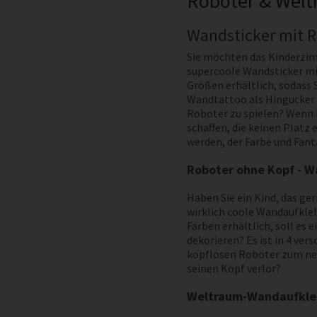
Roboter & Wel
Wandsticker mit 
Sie möchten das Kinderzim
supercoole Wandsticker mi
Größen erhältlich, sodass 
Wandtattoo als Hingucker b
Roboter zu spielen? Wenn i
schaffen, die keinen Platz
werden, der Farbe und Fant
Roboter ohne Kopf - 
Haben Sie ein Kind, das ger
wirklich coole Wandaufkleb
Farben erhältlich, soll es 
dekorieren? Es ist in 4 ver
kopflosen Roboter zum neue
seinen Kopf verlor?
Weltraum-Wandaufkleb