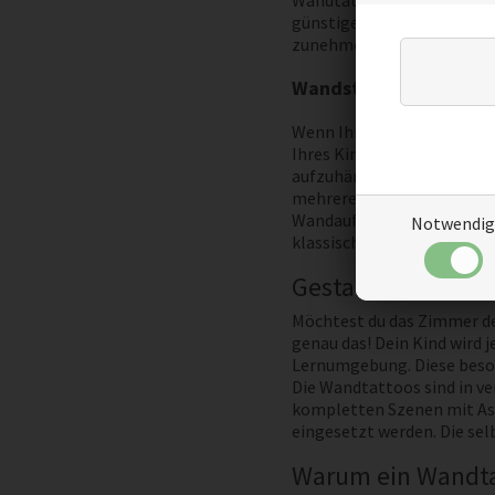
Wandtattoo begnügen muss.
günstigen Preisen ist es a
zunehmendem Alter tun.
Wandsticker gamer
Wenn Ihr Kind gerne spielt
Ihres Kindes zum Spielen s
aufzuhängen. Oder vielleic
mehreren der coolen Design
Wandaufklebern auf Entdeck
Notwendig
klassischen schwarzen Auf
Gestalten Sie Ih
Möchtest du das Zimmer de
genau das! Dein Kind wird j
Lernumgebung. Diese besond
Die Wandtattoos sind in ve
kompletten Szenen mit Ast
eingesetzt werden. Die se
Warum ein Wandta