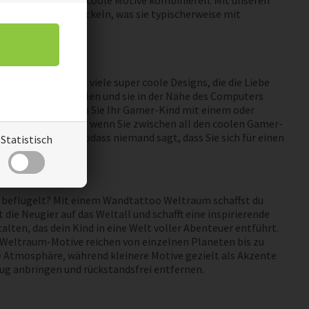
Sie verschiedene coole Motive kombinieren. Mit unseren
e Interessen entwickeln, was sie typischerweise mit
en. Hier finden Sie viele super coole Designs, die die Liebe
aufkleber auszuwählen und sie in der Nähe des Computers
er wohnt. Verwöhnen Sie Ihr Gamer-Kind mit einem oder
ehmen Sie sich Zeit, wenn Sie zwischen all den coolen Gamer-
en erhältlich, sodass niemand sagt, dass Sie sich für einen
Statistisch
oo
e beflügelt? Mit einem Wandtattoo Weltraum schaffst du
die Neugier auf das Weltall und schafft eine inspirierende
ten, das dein Kind in eine Welt voller Abenteuer entführt.
e Weltraum-Motive reichen von einzelnen Planeten bis zu
 Atmosphäre, während kleinere Motive gezielt als Akzente
g anbringen und rückstandsfrei entfernen.