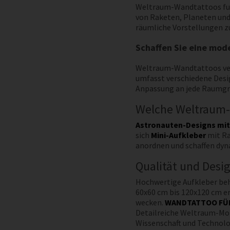
Weltraum-Wandtattoos fung
von Raketen, Planeten und 
räumliche Vorstellungen z
Schaffen Sie eine mo
Weltraum-Wandtattoos verw
umfasst verschiedene Des
Anpassung an jede Raumgrö
Welche Weltraum-
Astronauten-Designs mit
sich
Mini-Aufkleber
mit Ra
anordnen und schaffen dyn
Qualität und Desig
Hochwertige Aufkleber beha
60x60 cm bis 120x120 cm er
wecken.
WANDTATTOO FÜ
Detailreiche Weltraum-Moti
Wissenschaft und Technolog