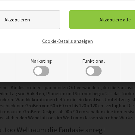
 Schaffen Sie einen dynamischen Effekt im Jungenzimmer, indem 
uch möglich, die Motive günstig zu wechseln, wenn Ihre Kinder neu
, dann sollten Sie zu unserer Kategorie
Wandtattoo Gamer
spring
Cookie-Details anzeigen
ehr deutlich zeigen. Es liegt auf der Hand, einen der coolen Wand
ht an der Zimmertür, damit jeder sieht, dass hier ein echter Gam
s, das größte Problem wird nur sein, welches es sein soll, also n
ungstour gehen. Unsere Wandaufkleber sind in vielen schönen Farb
Marketing
Funktional
kleber entscheiden müssen.
r Kinderzimmer mit einem Weltraum-Wandtatt
ines Kindes in einen spannenden Ort verwandeln, der die Fantasi
eden Tag von Raketen, Planeten und Sternen begrüßt – das fördert 
eren Wanddekorationen helfen dir, ein kreatives Umfeld zu gestal
rschiedenen Größen von 60 x 60 cm bis 120 x 120 cm verfügbar. Di
ronauten. Größere Designs ab 90 x 90 cm schaffen eine immersive
lbstklebenden Wandtattoos im Weltraum lassen sich ohne Werkzeu
ttoo Weltraum die Fantasie anregt