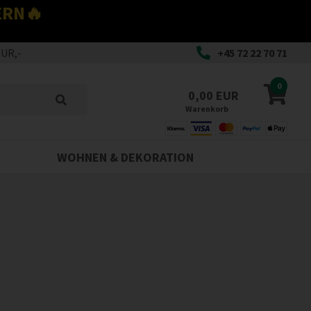
ERN🔥
EUR,-
+45 72 22 70 71
0
0,00 EUR
Warenkorb
WOHNEN & DEKORATION