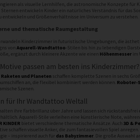
ieren als visuelle Lernhilfen, die astronomische Konzepte für K
Sternen entwickeln Kinder ein natürliches Verständnis für das So
u entwickeln und Größenverhältnisse im Universum zu verstehen.
derne und thematische Raumgestaltung
andeln Kinderzimmer in futuristische Umgebungen, die ästhetis
igns von
Aquarell-Wandtattoo
-Stilen bis hin zu lebendigen Dar
ße, ergänzt durch kleinere Akzente wie einen
Höhenmesser
im 
Motive passen am besten ins Kinderzimmer?
 Raketen und Planeten
schaffen komplette Szenen in sechs Größ
umschiffen an, die flexibel kombiniert werden können.
Roboter-S
amische Szenen.
n für Ihr Wandtattoo Weltall
lten ihre Farbbrillanz über Jahre und lassen sich rückstandsfrei 
hältlich. Aquarell-Stile verleihen eine künstlerische Note, währe
R KINDER
bietet verschiedene thematische Ansätze. Auch
3D & P
ve schaffen visuelle Anker, die zum fantasievollen Spiel anregen
ie – inspirierend auch für
das Babyzimmer
. Die große Auswahl a