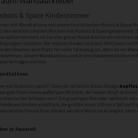
traum-Wandaufkleber
Robots & Space Kinderzimmer
mer mit Wandtattoos mit einem fantastischen Robot & Space Mot
t den wirklich schönen Motiven mit Robots & Space gesammelt. D
Sie wählen können, ob Sie eine ganze Wand dekorieren möchten od
egnügen möchten. Die meisten Kinder sind vom Weltraum und Raket
n den Räumen kein Platz für mehr Spielzeug ist, dann ist ein Wa
 einnehmen. Unsere Wandtattoos sind in verschiedenen Größen erhäl
asie vertragen könnte.
Wandtattoos
ne mit Robotern spielt? Dann ist vielleicht dieses Design
Kopflos
er gibt Ihnen einen auffälligen Roboter, der seinen Kopf verloren
ein klassisches Schwarz sein? Ein gruseliges Rot oder vielleicht e
schiedenen Größen erhältlich, die größte misst 120 cm x 160 cm! Es 
n besten Freund Ihres Kindes werden! Wenn sie es wagen, sieht er 
er in Aquarell