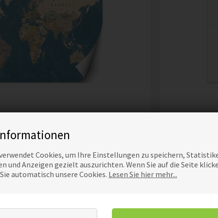
, POLITISCHE WELTKATZE
TAPE
Informationen
36,00
EUR
Preis
verwendet Cookies, um Ihre Einstellungen zu speichern, Statistik
n und Anzeigen gezielt auszurichten. Wenn Sie auf die Seite klick
 Sie automatisch unsere Cookies.
Lesen Sie hier mehr...