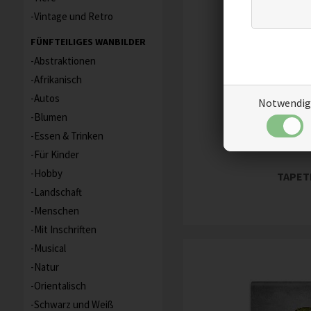
Vintage und Retro
FÜNFTEILIGES WANBILDER
Abstraktionen
Afrikanisch
Autos
Notwendig
Blumen
Essen & Trinken
Für Kinder
Hobby
TAPET
Landschaft
Menschen
Mit Inschriften
Musical
Natur
Orientalisch
Schwarz und Weiß