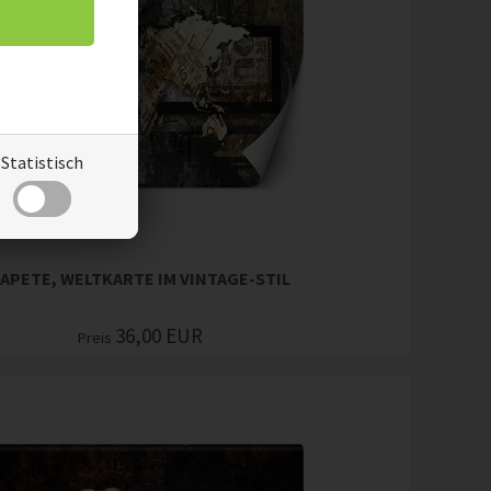
Statistisch
APETE, WELTKARTE IM VINTAGE-STIL
36,00
EUR
Preis