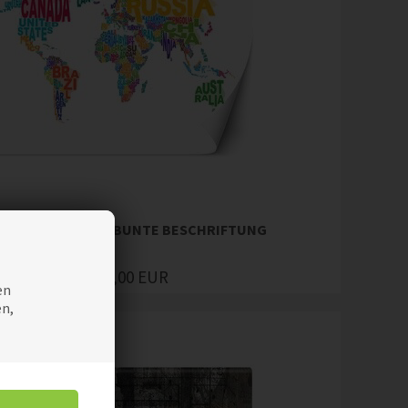
TE, WELTKARTE - BUNTE BESCHRIFTUNG
36,00
EUR
Preis
en
en,