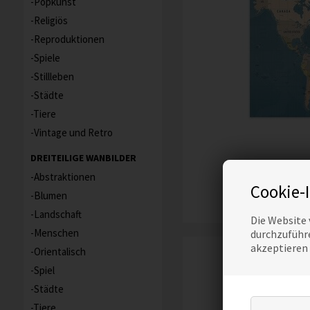
Popkunst
Religiös
Reproduktionen
Spiele
Stillleben
Städte
Tiere
Vintage und Retro
DREITEILIGE WANBILDER
TAPETE
Abstraktionen
Cookie-
Blumen
Landschaft
Die Website 
Menschen
durchzuführe
akzeptieren
Orientalisch
Spiel
Städte
Tiere