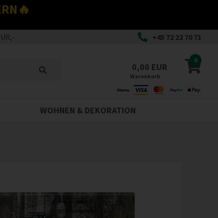
ERN🔥
EUR,-
+45 72 22 70 71
0
0,00 EUR
Warenkorb
WOHNEN & DEKORATION