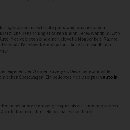
brieb, Kratzer und Schmutz gut stand, was sie für den
e zusätzliche Behandlung erhalten bleibt. Jedes Wandbild Auto
 Auto-Motive bieten eine eindrucksvolle Möglichkeit, Räume
ld oder als Teil einer Kombination – Auto Leinwandbilder
euge.
den eigenen vier Wänden zu zeigen. Diese Leinwandbilder
namischen Sportwagen. Ein beliebtes Motiv zeigt ein
Auto in
aufnahmen bekannter Fahrzeugdesigns bis zu stimmungsvollen
toliebhabern, ihre Leidenschaft stilvoll in die