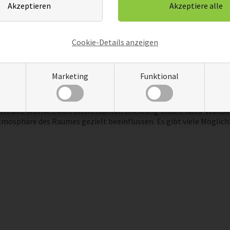
es in verschiedenen Größen und Formaten, um sich gut an die R
tehen viele Optionen zur Verfügung. Mehrteilige Bilder ermöglich
en. Bei der Auswahl der Größe sollten die Proportionen der Wand
Cookie-Details anzeigen
rkung zu erzielen.
Raumharmonie
Marketing
Funktional
to-Wandbildern kann zur Raumharmonie beitragen. Ob lebhafte F
hl sollte zum bestehenden Interieur passen. Neutrale Hintergrün
reiche Motive einen interessanten Blickfang bilden. Auto-Wandbi
tmosphäre des Raumes gezielt beeinflussen. Es gibt viele Möglic