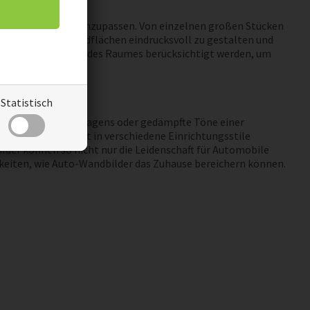
aumgegebenheiten anzupassen. Von einzelnen großen Stücken
en es, größere Wandflächen eindrucksvoll zu gestalten und
 und die Möblierung des Raumes berücksichtigt werden, um
Statistisch
arben eines Rennwagens oder gedämpfte Töne einer
de können sich gut in verschiedene Einrichtungsstile
lder können so nicht nur die Leidenschaft für Automobile
hkeiten, wie Auto-Wandbilder das Zuhause bereichern können.