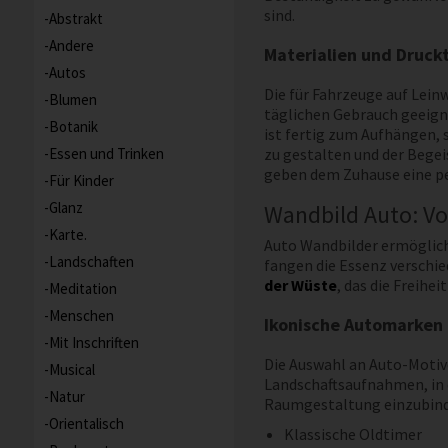
sind.
Abstrakt
Andere
Materialien und Druck
Autos
Die für Fahrzeuge auf Lein
Blumen
täglichen Gebrauch geeigne
Botanik
ist fertig zum Aufhängen, 
Essen und Trinken
zu gestalten und der Begei
geben dem Zuhause eine per
Für Kinder
Glanz
Wandbild Auto: V
Karte.
Auto Wandbilder ermögliche
Landschaften
fangen die Essenz verschie
der Wüste
, das die Freihe
Meditation
Menschen
Ikonische Automarken 
Mit Inschriften
Die Auswahl an Auto-Motive
Musical
Landschaftsaufnahmen, in d
Natur
Raumgestaltung einzubind
Orientalisch
Klassische Oldtimer