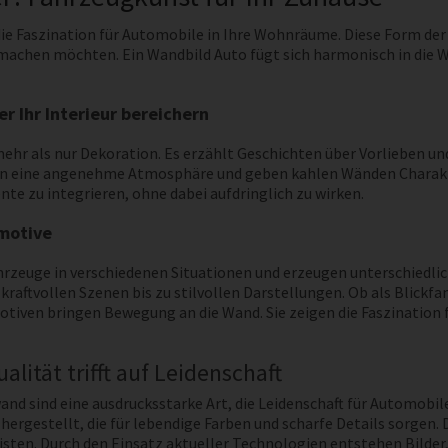
ie Faszination für Automobile in Ihre Wohnräume. Diese Form der
 machen möchten. Ein Wandbild Auto fügt sich harmonisch in die 
 Ihr Interieur bereichern
mehr als nur Dekoration. Es erzählt Geschichten über Vorlieben u
 eine angenehme Atmosphäre und geben kahlen Wänden Charakter. 
e zu integrieren, ohne dabei aufdringlich zu wirken.
lmotive
rzeuge in verschiedenen Situationen und erzeugen unterschiedlic
kraftvollen Szenen bis zu stilvollen Darstellungen. Ob als Blickf
iven bringen Bewegung an die Wand. Sie zeigen die Faszination 
lität trifft auf Leidenschaft
nd sind eine ausdrucksstarke Art, die Leidenschaft für Automobil
rgestellt, die für lebendige Farben und scharfe Details sorgen. 
sten. Durch den Einsatz aktueller Technologien entstehen Bilder,