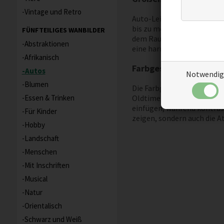
Vintage und Retro
Auto-Leinwandbilder gibt 
bis zu mehrteiligen Sets s
FÜNFTEILIGES WANBILDER
dem Raum Tiefe zu verleih
Abstraktionen
eine harmonische Gesamtwi
Afrikanisch
Farbgestaltung und 
Autos
Notwendig
Blumen
Die Farbgestaltung von Au
Essen & Trinken
Oldtimer-Szene – die Auswa
einfügen, während kontrast
Für Kinder
zeigen, sondern auch die A
Hobby
Landschaft
Menschen
Mit Inschriften
Musical
Natur
Orientalisch
Schwarz und Weiß