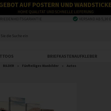
GEBOT AUF POSTERN UND WANDSTICK
HOHE QUALITÄT UND SCHNELLE LIEFERUNG
FRIEDENHEITSGARANTIE
VERSAND AB 5,30 
TTOOS
BRIEFKASTENAUFKLEBER
»
BILDER
»
Fünfteiliges Wanbilder
»
Autos