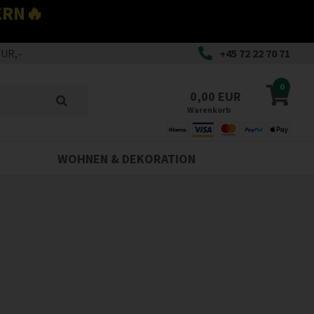
ERN🔥
EUR,-
+45 72 22 70 71
0
0,00 EUR
Warenkorb
WOHNEN & DEKORATION