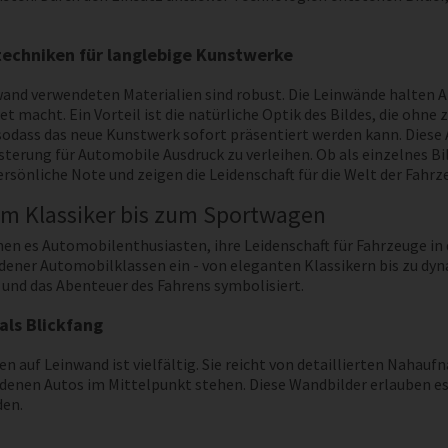
techniken für langlebige Kunstwerke
wand verwendeten Materialien sind robust. Die Leinwände halten A
t macht. Ein Vorteil ist die natürliche Optik des Bildes, die ohn
sodass das neue Kunstwerk sofort präsentiert werden kann. Diese
sterung für Automobile Ausdruck zu verleihen. Ob als einzelnes Bi
sönliche Note und zeigen die Leidenschaft für die Welt der Fahrz
om Klassiker bis zum Sportwagen
n es Automobilenthusiasten, ihre Leidenschaft für Fahrzeuge in 
dener Automobilklassen ein - von eleganten Klassikern bis zu dy
it und das Abenteuer des Fahrens symbolisiert.
als Blickfang
n auf Leinwand ist vielfältig. Sie reicht von detaillierten Nah
enen Autos im Mittelpunkt stehen. Diese Wandbilder erlauben es Au
en.