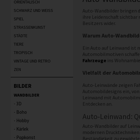
ORIENTALISCH
SCHWARZ UND WEISS
Auto-Wandbilder bringen d
ihre Leidenschaft sichtbar
SPIEL
Besitzers wider.
STRASSENKUNST
Warum Auto-Wandbilder
STÄDTE
TIERE
Ein Auto auf Leinwand ist 
TROPISCH
Automobilmotiven schaffen
Fahrzeuge
ins Wohnambient
VINTAGE UND RETRO
ZEN
Vielfalt der Automobi
Auto-Leinwände zeigen Fah
BILDER
Automobildesigns ein, von 
WANDBILDER
Leinwand mit Automobilmot
3D
Entdecken an.
Boho
Auto-Leinwand: Qua
Hobby
Auto-Wandbilder auf Leinwa
Kärlek
modernen Drucktechniken he
Popkonst
Beständigkeit zu gewährlei