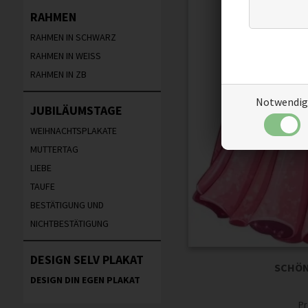
RAHMEN
RAHMEN IN SCHWARZ
RAHMEN IN WEISS
RAHMEN IN ZB
Notwendig
JUBILÄUMSTAGE
WEIHNACHTSPLAKATE
MUTTERTAG
LIEBE
TAUFE
BESTÄTIGUNG UND
NICHTBESTÄTIGUNG
DESIGN SELV PLAKAT
SCHÖN
DESIGN DIN EGEN PLAKAT
Pr