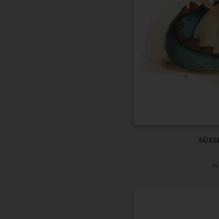
SÜSSE
Pr