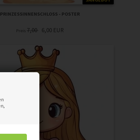
PRINZESSINNENSCHLOSS - POSTER
7,00
6,00
EUR
Preis
en
en,