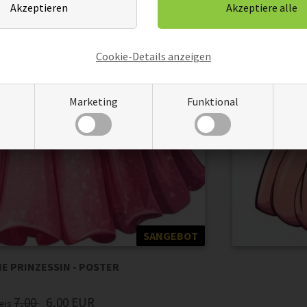
Cookie-Details anzeigen
Marketing
Funktional
SANGEBOT
E PRINZESSIN - POSTER
7,00
6,00
EUR
eis