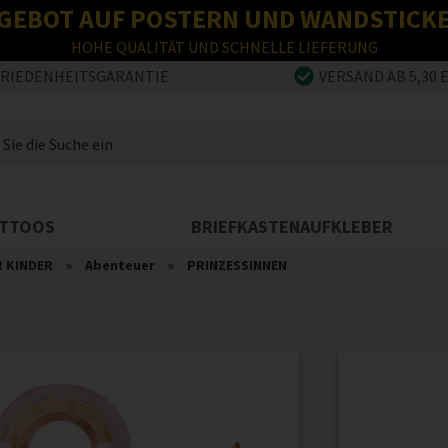
GEBOT AUF POSTERN UND WANDSTICK
HOHE QUALITÄT UND SCHNELLE LIEFERUNG
FRIEDENHEITSGARANTIE
VERSAND AB 5,30 
TTOOS
BRIEFKASTENAUFKLEBER
R KINDER
»
Abenteuer
»
PRINZESSINNEN