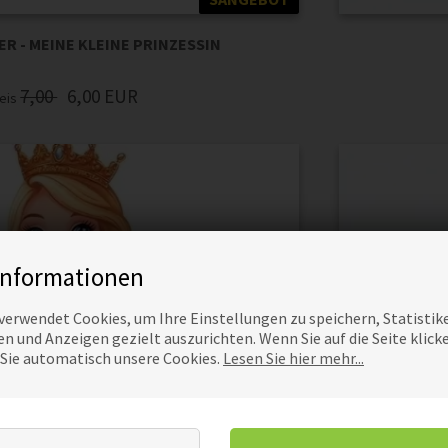
R - MEINE KLEINE PRINZESSIN
7,00
6,00
EUR
eis
Informationen
verwendet Cookies, um Ihre Einstellungen zu speichern, Statistik
n und Anzeigen gezielt auszurichten. Wenn Sie auf die Seite klick
 Sie automatisch unsere Cookies.
Lesen Sie hier mehr...