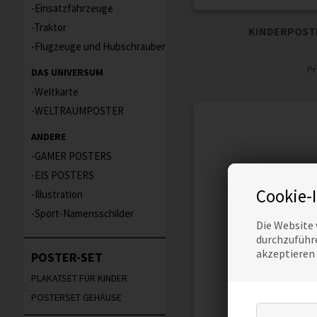
Einsatzfahrzeuge
Traktor
KINDERPOSTE
Flugzeuge und Hubschrauber
Pr
DAS UNIVERSUM
Weltkarte
WELTRAUMPOSTER
ANDERE
GAMER POSTERS
EIS POSTERS
Cookie-
Illustration
Sport-Namensschilder
Die Website 
durchzuführe
akzeptieren
POSTER-SET
PLAKATSET FÜR KINDER
POSTERSET GEHÄUSE