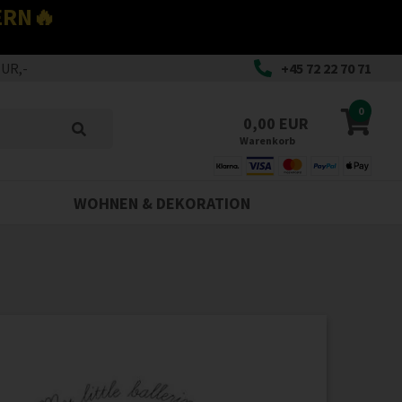
ERN🔥
EUR,-
+45 72 22 70 71
0
0,00 EUR
Warenkorb
WOHNEN & DEKORATION